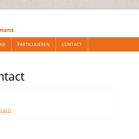
MKB
PARTICULIEREN
CONTACT
ntact
tact/