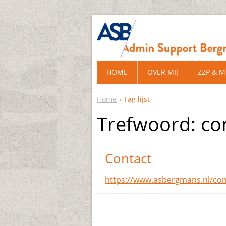
HOME
OVER MIJ
ZZP & 
Home
Tag lijst
Trefwoord: co
Contact
https://www.asbergmans.nl/con