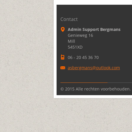
Contact
Admin Support Bergmans
Genieweg 16
Mill
5451XD
06 - 20 45 36 70
asbergma
ns@outlo
ok.com
© 2015 Alle rechten voorbehouden.