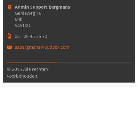
Admin Support Bergmans
Genieweg 16
Mill
5451XD
06 - 20 45 36 70
asbergma
ns@outlo
ok.com
© 2015 Alle rechten
voorbehouden.