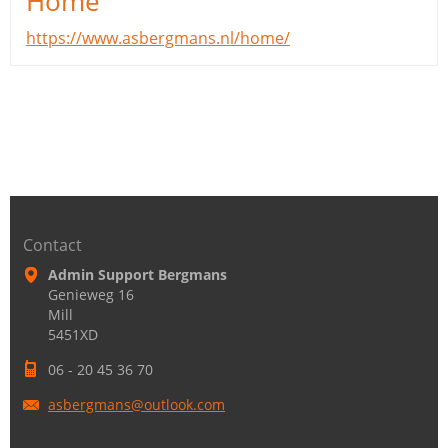
Home
https://www.asbergmans.nl/home/
Contact
Admin Support Bergmans
Genieweg 16
Mill
5451XD
06 - 20 45 36 70
asbergma
ns@outlo
ok.com